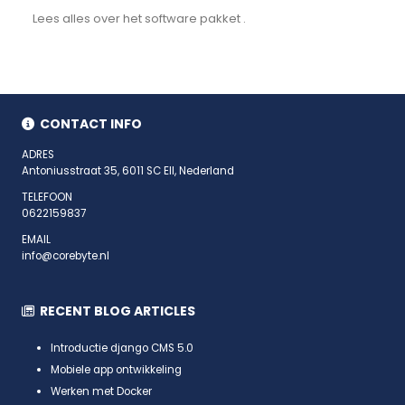
Lees alles over het software pakket .
CONTACT INFO
ADRES
Antoniusstraat 35, 6011 SC Ell, Nederland
TELEFOON
0622159837
EMAIL
info@corebyte.nl
RECENT BLOG ARTICLES
Introductie django CMS 5.0
Mobiele app ontwikkeling
Werken met Docker