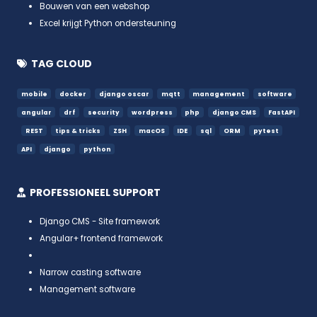
Bouwen van een webshop
Excel krijgt Python ondersteuning
TAG CLOUD
mobile
docker
django oscar
mqtt
management
software
angular
drf
security
wordpress
php
django CMS
FastAPI
REST
tips & tricks
ZSH
macOS
IDE
sql
ORM
pytest
API
django
python
PROFESSIONEEL SUPPORT
Django CMS - Site framework
Angular+ frontend framework
Narrow casting software
Management software