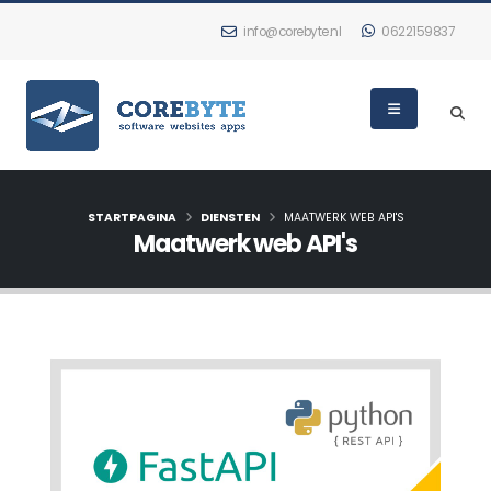
info@corebyte.nl
0622159837
STARTPAGINA
DIENSTEN
MAATWERK WEB API'S
Maatwerk web API's